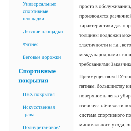
Универсальные
просто в обслуживании,
спортивные
производятся различной
площадки
характеристики для опр
Детские площадки
толщины подложки можн
Фитнес
эластичности и т.д., к
международными станд
Беговые дорожки
требованиями Заказчик
Спортивные
Преимуществом ПУ-покры
покрытия
пятнам, большинству ки
ПВХ покрытия
поверхность легко уби
износоустойчивости пол
Искусственная
трава
система спортивного п
минимального ухода, он
Полиуретановое/