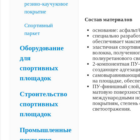
резино-каучуковое
покрытие
Состав материалов
Спортивный
основание: асфальт/
паркет
специально разрабо
обеспечивает макси
эластичная спортивн
Оборудование
волокна, полученно
для
полиуретанового св
2-компонентная ПУ-
спортивных
создающее адгезаци
самовыравнивающийс
площадок
на площадке, обесп
ПУ-финишный слой, 
матовую поверхност
Строительство
международными но
спортивных
покрытиям, степень 
светоотражения.
площадок
Промышленные
покрытия