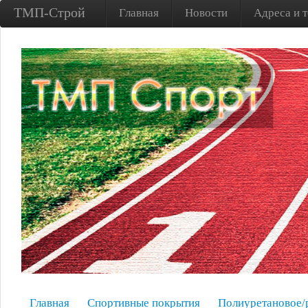
ТМП-Строй
Главная
Новости
Адреса и 
Главная
Спортивные покрытия
Полиуретановое/