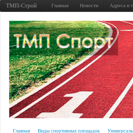
ТМП-Строй
Главная
Новости
Адреса и 
Главная
Виды спортивных площадок
Универсаль