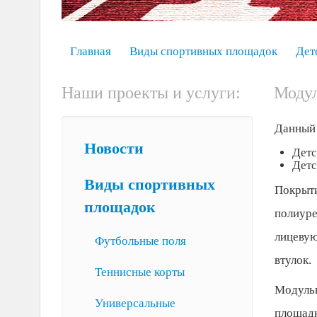
Главная
Виды спортивных площадок
Дет
Наши проекты и услуги:
Модул
Данный 
Новости
Детс
Детс
Виды спортивных
Покрыти
площадок
полиуре
лицевую
Футбольные поля
втулок.
Теннисные корты
Модульн
Универсальные
площадк