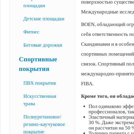
поверхностью существе
площадки
Международные исследо
Детские площадки
BOEN, обладающий огро
Фитнес
себя ответственность п
Скандинавии и в особен
Беговые дорожки
спортивных помещений 
Спортивные
связок. Спортивный пол
покрытия
международно-принятом
ПВХ покрытия
FIBA.
Искусственная
Кроме того, он обла
трава
Пол одинаково эффек
профессионалов, так
Полиуретановое/
Эластичный материа
30 %. Даже экстрема
резино-каучуковое
он рассчитан на 50 
покрытие
Толщина паркета с 