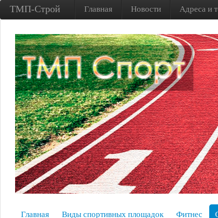
ТМП-Строй
Главная
Новости
Адреса и 
Главная
Виды спортивных площадок
Фитнес