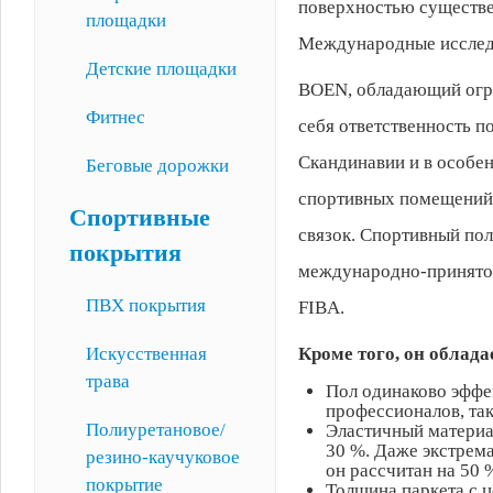
поверхностью существе
площадки
Международные исследо
Детские площадки
BOEN, обладающий огро
Фитнес
себя ответственность п
Скандинавии и в особен
Беговые дорожки
спортивных помещений 
Спортивные
связок. Спортивный пол
покрытия
международно-принятом
ПВХ покрытия
FIBA.
Искусственная
Кроме того, он обла
трава
Пол одинаково эффек
профессионалов, так
Полиуретановое/
Эластичный материа
30 %. Даже экстрема
резино-каучуковое
он рассчитан на 50 
покрытие
Толщина паркета с 