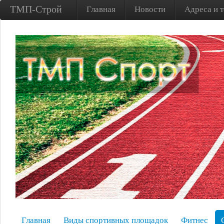
ТМП-Строй
Главная
Новости
Адреса и 
Главная
Виды спортивных площадок
Фитнес