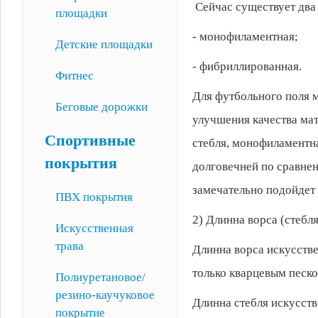
Сейчас существует два
площадки
- монофиламентная;
Детские площадки
- фибриллированная.
Фитнес
Для футбольного поля м
Беговые дорожки
улучшения качества ма
Спортивные
стебля, монофиламентна
покрытия
долговечней по сравнен
замечательно подойдет
ПВХ покрытия
2) Длинна ворса (стебл
Искусственная
трава
Длинна ворса искусстве
только кварцевым песко
Полиуретановое/
резино-каучуковое
Длинна стебля искусств
покрытие