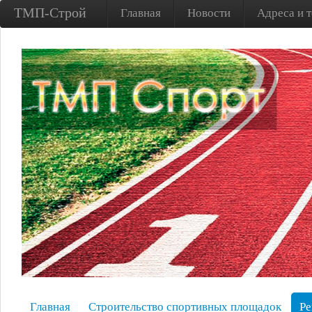
ТМП-Строй
Главная
Новости
Адреса и 
Главная
Строительство спортивных площадок
Ре