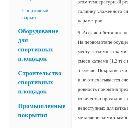
этом температурный реж
Спортивный
толщину уложенного сл
паркет
параметров.
Оборудование
5. Асфальтобетонные по
для
На первом этапе осуще
спортивных
месту легкими катками 
площадок
смеси катками (1,2 т) 
5 км/час. Покрытие счи
Строительство
и не отпечатывается сл
спортивных
ровность покрытия тре
площадок
количество проходов ка
Промышленные
недоступных для катка
покрытия
металлическими трамбо