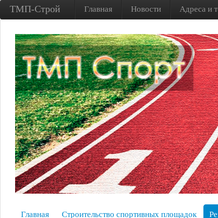
ТМП-Строй
Главная
Новости
Адреса и 
Главная
Строительство спортивных площадок
Ре