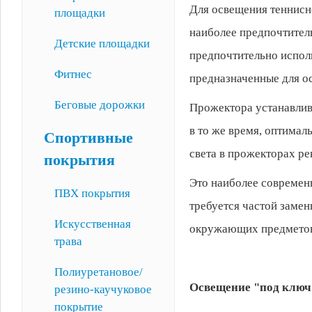
Для освещения теннисно
площадки
наиболее предпочтитель
Детские площадки
предпочтительно испол
Фитнес
предназначенные для о
Беговые дорожки
Прожектора устанавлив
в то же время, оптимал
Спортивные
света в прожекторах р
покрытия
Это наиболее современ
ПВХ покрытия
требуется частой замен
Искусственная
окружающих предметов н
трава
Полиуретановое/
Освещение "под ключ"
резино-каучуковое
покрытие