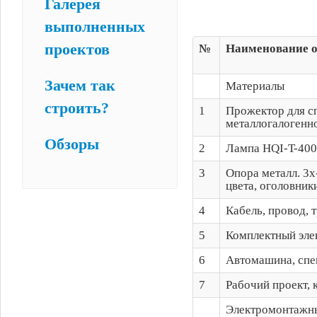
Галерея
выполненных
проектов
№
Наименование о
Зачем так
Материалы
строить?
1
Прожектор для с
металлогалогенно
Обзоры
2
Лампа HQI-T-400
3
Опора металл. 3
цвета, оголовник
4
Кабель, провод,
5
Комплектный эле
6
Автомашина, спе
7
Рабочий проект, 
Электромонтажн