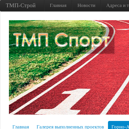
ТМП-Строй
Главная
Новости
Адреса и 
Главная
Галерея выполненных проектов
Горно-А