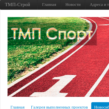
ТМП-Строй
Главная
Новости
Адреса и 
Главная
Галерея выполненных проектов
Новосиб