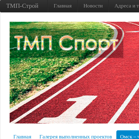
ТМП-Строй
Главная
Новости
Адреса и 
Главная
Галерея выполненных проектов
Омск – 