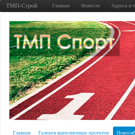
ТМП-Строй
Главная
Новости
Адреса и 
Главная
Галерея выполненных проектов
Новосиб