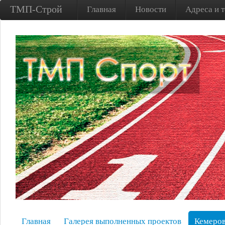
ТМП-Строй
Главная
Новости
Адреса и 
Главная
Галерея выполненных проектов
Кемеров