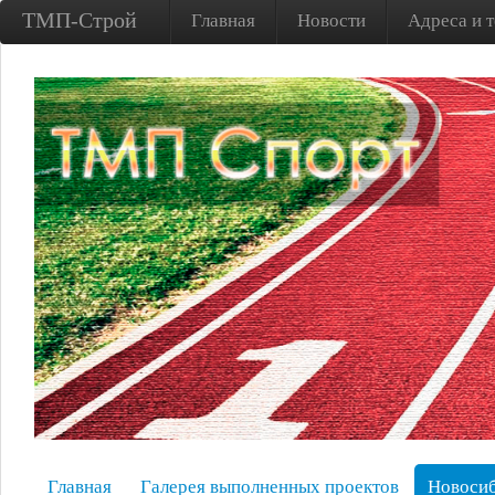
ТМП-Строй
Главная
Новости
Адреса и 
Главная
Галерея выполненных проектов
Новосиб