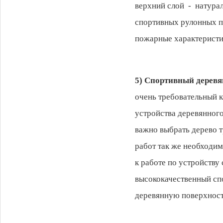
верхний слой - натура
спортивных рулонных п
пожарные характеристик
5) Спортивный дерев
очень требовательный к
устройства деревянного
важно выбрать дерево т
работ так же необходим
к работе по устройству
высококачественный с
деревянную поверхност