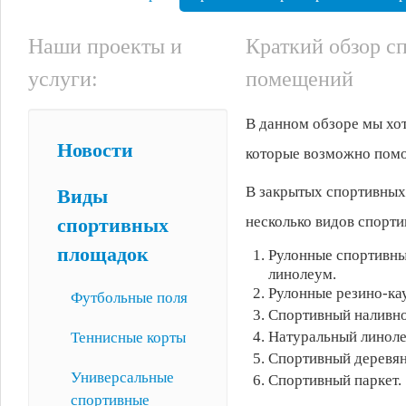
Наши проекты и
Краткий обзор с
услуги:
помещений
В данном обзоре мы хо
Новости
которые возможно помог
В закрытых спортивных
Виды
несколько видов спорт
спортивных
площадок
Рулонные спортивны
линолеум.
Рулонные резино-ка
Футбольные поля
Спортивный наливно
Натуральный линоле
Теннисные корты
Спортивный деревян
Универсальные
Спортивный паркет.
спортивные