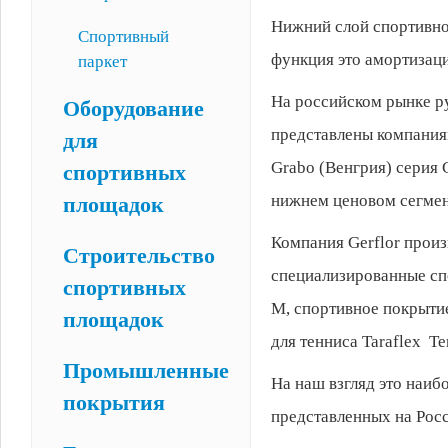
Нижний слой спортивно
Спортивный
функция это амортизаци
паркет
На российском рынке р
Оборудование
представлены компаниям
для
Grabo (Венгрия) серия 
спортивных
нижнем ценовом сегмент
площадок
Компания Gerflor произ
Строительство
специализированные спо
спортивных
M, спортивное покрытие
площадок
для тенниса Taraflex Te
Промышленные
На наш взгляд это наиб
покрытия
представленных на Рос