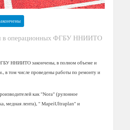
закончены
тия в операционных ФГБУ ННИИТО
ФГБУ ННИИТО закончены, в полном объеме и
., в том числе проведены работы по ремонту и
роизводителей как "Nora" (рулонное
а, медная лента), " MapeiUltraplan" и