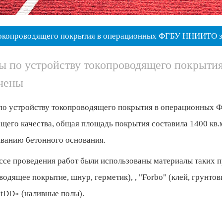
 токопроводящего покрытия в операционных ФГБУ ННИИТО 
ы по устройству токопроводящего покры
чены
по устройству токопроводящего покрытия в операционных 
щего качества, общая площадь покрытия составила 1400 кв.м
ванию бетонного основания.
ссе проведения работ были использованы материалы таких п
одящее покрытие, шнур, герметик), , "Forbo" (клей, грунтовк
tDD» (наливные полы).