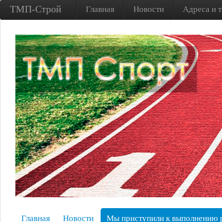
ТМП-Строй
Главная
Новости
Адреса и 
Главная
Новости
Мы приступили к выполнению р