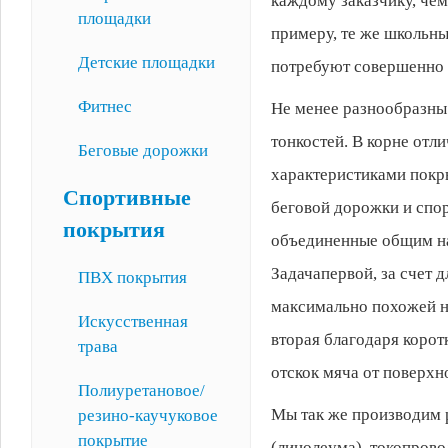
каждому заказчику, чем
площадки
примеру, те же школьн
Детские площадки
потребуют совершенно 
Фитнес
Не менее разнообразны
тонкостей. В корне отл
Беговые дорожки
характеристиками покр
Спортивные
беговой дорожки и спор
покрытия
объединенные общим на
Задачапервой, за счет 
ПВХ покрытия
максимально похожей н
Искусственная
вторая благодаря корот
трава
отскок мяча от поверхн
Полиуретановое/
Мы так же производим 
резино-каучуковое
покрытие
(линолеума), токопров