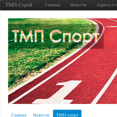
ТМП-Строй
Главная
Новости
Адреса и 
Главная
Новости
ТМП-спорт