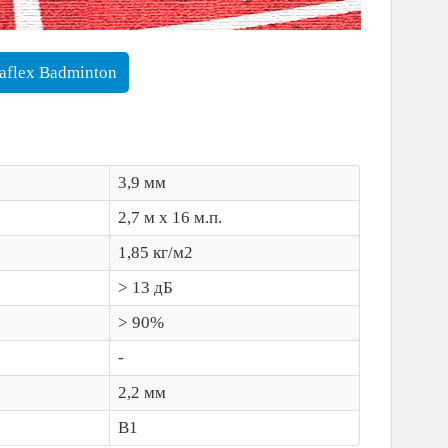
raflex Badminton
3,9 мм
2,7 м x 16 м.п.
1,85 кг/м2
> 13 дБ
> 90%
-
2,2 мм
B1