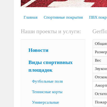
Главная
Спортивные покрытия
ПВХ покр
Наши проекты и услуги:
Gerfl
Общая
Новости
Размер
Вес
Виды спортивных
Звукои
площадок
Отскок
Футбольные поля
Аморт
Теннисные корты
Остат
Пожар
Универсальные