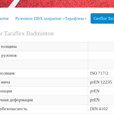
ытия
Рулонное ПВХ покрытие «Тарафлекс»
Gerflor Ta
or Taraflex Badminton
 толщина
 рулонов
золяция
ISO 717/2
 мяча
prEN 12235
изация
prEN
очная деформация
prEN
обезопасность
DIN 4102